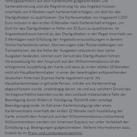
Vertragspartnern) auf dein Kartenkonto gutgeschrieben. Die
Kartenaktivierung und die Registrierung für das Angebot müssen
innerhalb von 4 Wochen nach Kartenerhalt erfolgen, um dich für das
Startguthaben zu qualifizieren. Die Kartenumsätze von insgesamt 1.200
Euro müssen in den ersten 6 Monaten nach Kartenerhalt erfolgen, um
Dich für das Startguthaben in Höhe von 25 Euro zu qualifizieren. Im
Angebotszeitraum kannst du das Startguthaben in der Regel innerhalb von
5 Werktagen nach Erfüllung der Angebotsvoraussetzungen in deinem
Online-Kartenkonto sehen. Stornierungen oder Rückerstattungen von
Transaktionen, die die Höhe der Ausgaben reduzieren bzw. keine
Ausgaben bedeuten, können zum Verlust des Startguthaben führen.
Voraussetzung für den Anspruch auf den Willkommensbonus ist die
erfolgreiche Ausstellung der Karte und dass du in den letzten 18 Monaten
nicht als Hauptkarteninhaber: in einer der beantragten entsprechenden
deutschen American Express Karte registriert warst. Als
Hauptkarteninhaber:in gilt jede Person, mit der ein Kartenvertrag
abgeschlossen wurde, unabhängig davon, ob und aus welchem Grund das
Vertragsverhältnis beendet wurde; dies umfasst insbesondere Fälle der
Beendigung durch Widerruf, Kündigung, Rücktritt oder sonstige
Beendigungsgründe. Im Fall einer Kartenkündigung oder eines
Kartenwechsels innerhalb der ersten 12 Monate nach Ausstellung der
Karte, erlischt dein Anspruch auf den Willkommensbonus rückwirkend.
Willkommensboni werden von American Express nur unter Vorbehalt der
Einhaltung o.g. Bedingungen gutgeschrieben. Weitere Informationen dazu
findest du im
Preis- und Leistungsverzeichnis
.