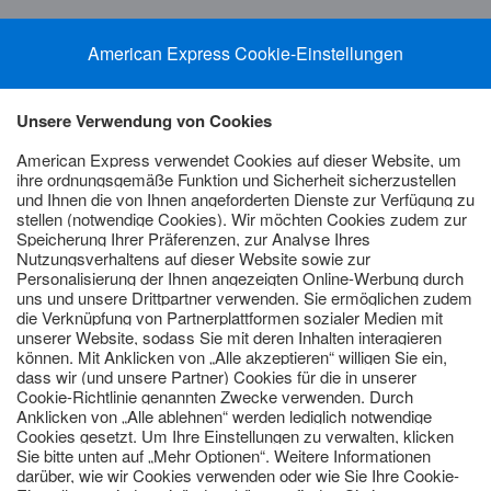
3) Alle Details zu den Leistungen und Versicherungen findest du
hier
.
4) Die Membership Rewards® Gebühr von 30 Euro wird jährlich deinem
Konto am Tag der Eröffnung deines Punktekontos (d.h. mit
Teilnahmebeginn) oder kurz danach als eine Belastung in Rechnung
gestellt. Nach Aktivierung des Membership Rewards® Programms
schreiben wir dir einmalig 5.000 Membership Rewards® Punkte als
Willkommensgeschenk gut. Gilt nur bei erstmaliger Anmeldung für das
Membership Rewards® Programm und der erfolgreichen Ausstellung der
Karte.
Alle detaillierten Informationen zu Schutz und Sicherheit findest du
hier
.
Google Pay ist eine Marke von Google LLC.
Apple Pay ist in den Vereinigten Staaten von Amerika und anderen
Ländern eine eingetragene Marke von Apple Inc.
Website
Regeln
Warenzeichen
Warnhinweise
Datenschutz