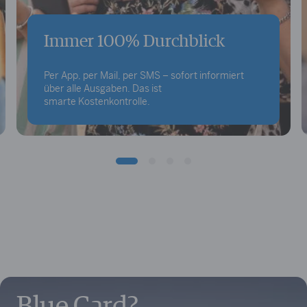
Immer 100% Durchblick
Per App, per Mail, per SMS – sofort informiert
über alle Ausgaben. Das ist
smarte Kostenkontrolle.
Blue Card?