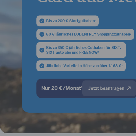
Bis zu 200 € Startguthaben
1
80 € jährliches LODENFREY Shoppingguthaben
2
Bis zu 350 € jährliches Guthaben für SIXT,
SIXT auto abo und FREENOW
2
Jährliche Vorteile in Höhe von über 1.168 €
2
Nur 20 €/Monat
1
Jetzt beantragen