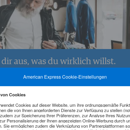
dir aus, was du wirklich willst.
 × 40 € Guthaben pro Jahr bei LODENFREY – in München und im Online