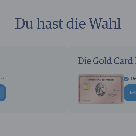
Du hast die Wahl
Die Gold Card 
1
en
Bi
J