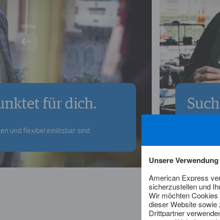
nktet für dich.
Such 
n und flexibel einlösbar sind.
Genieße 2