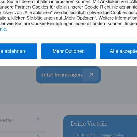
Gold Power
Rechne dir deine Vorteile aus
Jetzt beantragen
lanst du?
Deine Vorteile
LODENFREY Shoppingguthaben