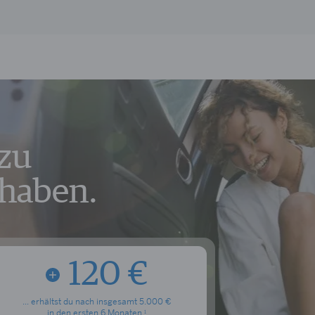
 zu
thaben.
120 €
... erhältst du nach insgesamt 5.000 €
in den ersten 6 Monaten.
1