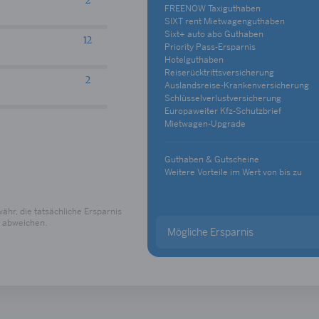
FREENOW Taxiguthaben
SIXT rent Mietwagenguthaben
Sixt+ auto abo Guthaben
Priority Pass-Ersparnis
Hotelguthaben
Reiserücktrittsversicherung
Auslandsreise-Krankenversicherung
Schlüsselverlustversicherung
Europaweiter Kfz-Schutzbrief
Mietwagen-Upgrade
Guthaben & Gutscheine
Weitere Vorteile im Wert von bis zu
hr, die tatsächliche Ersparnis
 abweichen.
Mögliche Ersparnis