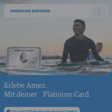
Erlebe Amex.
Mit deiner Platinum Card.
Bis zu 85.000 Membership Rewards® Punkte
3