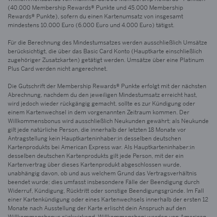
(40.000 Membership Rewards® Punkte und 45.000 Membership
Rewards® Punkte), sofern du einen Kartenumsatz von insgesamt
mindestens 10.000 Euro (6.000 Euro und 4.000 Euro) tätigst.
Für die Berechnung des Mindestumsatzes werden ausschließlich Umsätze
berücksichtigt, die über das Basic Card Konto (Hauptkarte einschließlich
zugehöriger Zusatzkarten) getätigt werden. Umsätze über eine Platinum
Plus Card werden nicht angerechnet.
Die Gutschrift der Membership Rewards® Punkte erfolgt mit der nächsten
Abrechnung, nachdem du den jeweiligen Mindestumsatz erreicht hast,
wird jedoch wieder rückgängig gemacht, sollte es zur Kündigung oder
einem Kartenwechsel in dem vorgenannten Zeitraum kommen. Der
Willkommensbonus wird ausschließlich Neukunden gewährt; als Neukunde
gilt jede natürliche Person, die innerhalb der letzten 18 Monate vor
Antragstellung kein Hauptkarteninhaber:in desselben deutschen
Kartenprodukts bei American Express war. Als Hauptkarteninhaber:in
desselben deutschen Kartenprodukts gilt jede Person, mit der ein
Kartenvertrag über dieses Kartenprodukt abgeschlossen wurde,
unabhängig davon, ob und aus welchem Grund das Vertragsverhältnis
beendet wurde; dies umfasst insbesondere Fälle der Beendigung durch
Widerruf, Kündigung, Rücktritt oder sonstige Beendigungsgründe. Im Fall
einer Kartenkündigung oder eines Kartenwechsels innerhalb der ersten 12
Monate nach Ausstellung der Karte erlischt dein Anspruch auf den