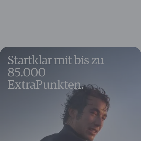
Reisegepäckversicherung
10 €
Auslandsreisekrankenversicherung
18 €
Mietwagenvollkaskoversicherung
156 €
Europaweiter Kfz-Schutzbrief
50 €
Fahrzeugupgrade
240 €
Guthaben & Gutscheine
650 €
Weitere Vorteile im Wert von bis zu
1.630 €
Startklar mit bis zu
85.000
ExtraPunkten.