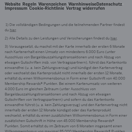
Website
Regeln
Warenzeichen
Warnhinweise
Datenschutz
Impressum
Cookie-Richtlinie
Vertrag widerrufen
1) Die vollständigen Bedingungen und die teilnehmenden Partner findest
du
hier
.
2) Alle Details zu den Leistungen und Versicherungen findest du
hier
.
3) Vorausgesetzt, du machst mit der Karte innerhalb der ersten
6 Monate
nach Kartenerhalt einen Umsatz von mindestens 6.000 Euro (unter
Ausschluss von Bargeldauszahlungstransaktionen und nach Abzug von
etwaigen Gutschriften insb. von Vertragspartnern), führst das Kartenkonto
einwandfrei (u. a. kein Zahlungsverzug) und kündigst den Kartenvertrag
oder wechselst das Kartenprodukt nicht innerhalb der ersten 12 Monate,
erhältst du einen Willkommensbonus in Form einer Gutschrift von 40.000
Membership Rewards® Punkten. Bei einem Kartenumsatz von weiteren
4.000 Euro im gleichen Zeitraum (unter Ausschluss von
Bargeldauszahlungstransaktionen und nach Abzug von etwaigen
Gutschriften von Vertragspartnern) und sofern du das Kartenkonto
einwandfrei führst (u. a. kein Zahlungsverzug) und den Kartenvertrag nicht
innerhalb der ersten 12 Monate kündigst oder das Kartenprodukt
wechselst, erhältst du einen zusätzlichen Willkommensbonus in Form einer
zusätzlichen Gutschrift in Höhe von 45.000 Membership Rewards®
Punkten. Somit erhältst du im Zeitraum von
6 Monate
n insgesamt einen
Willkommensbonus von maximal 85.000 Membership Rewards® Punkten