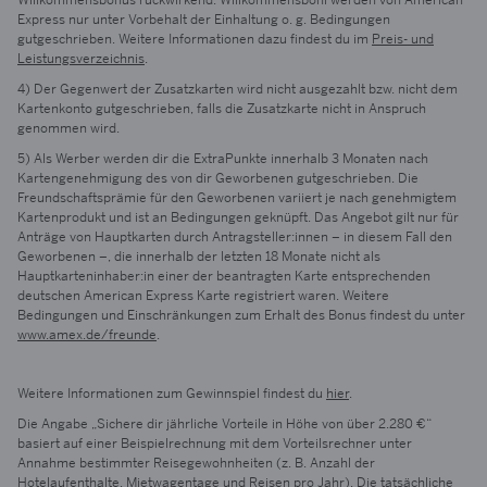
Willkommensbonus rückwirkend. Willkommensboni werden von American
Express nur unter Vorbehalt der Einhaltung o. g. Bedingungen
gutgeschrieben. Weitere Informationen dazu findest du im
Preis- und
Leistungsverzeichnis
.
4) Der Gegenwert der Zusatzkarten wird nicht ausgezahlt bzw. nicht dem
Kartenkonto gutgeschrieben, falls die Zusatzkarte nicht in Anspruch
genommen wird.
5) Als Werber werden dir die ExtraPunkte innerhalb 3 Monaten nach
Kartengenehmigung des von dir Geworbenen gutgeschrieben. Die
Freundschaftsprämie für den Geworbenen variiert je nach genehmigtem
Kartenprodukt und ist an Bedingungen geknüpft. Das Angebot gilt nur für
Anträge von Hauptkarten durch Antragsteller:innen – in diesem Fall den
Geworbenen –, die innerhalb der letzten 18 Monate nicht als
Hauptkarteninhaber:in einer der beantragten Karte entsprechenden
deutschen American Express Karte registriert waren. Weitere
Bedingungen und Einschränkungen zum Erhalt des Bonus findest du unter
www.amex.de/freunde
.
Weitere Informationen zum Gewinnspiel findest du
hier
.
Die Angabe „Sichere dir jährliche Vorteile in Höhe von über 2.280 €“
basiert auf einer Beispielrechnung mit dem Vorteilsrechner unter
Annahme bestimmter Reisegewohnheiten (z. B. Anzahl der
Hotelaufenthalte, Mietwagentage und Reisen pro Jahr). Die tatsächliche