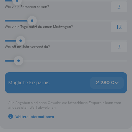
Wie viele Personen reisen?
Wie viele Tage nutzt du einen Mietwagen?
Wie oft im Jahr verreist du?
Deine Vorteile
Mögliche Ersparnis
2.280 €
LODENFREY Shoppingguthaben
100 €
SIXT Ride Fahrtguthaben
200 €
Restaurantguthaben
150 €
Alle Angaben sind ohne Gewähr, die tatsächliche Ersparnis kann vom
Online-Reiseguthaben
200 €
angezeigten Wert abweichen.
Hotelguthaben
200 €
Weitere Informationen
Priority Pass
918 €
Reiseunfallversicherung
8 €
Reiserücktrittsversicherung
30 €