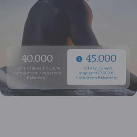
40.000
45.000
... erhältst du nach
6.000 €
... erhältst du nach
Kartenumsatz
in den ersten
insgesamt 10.000 €
6 Monate
n.
in den ersten
6 Monate
n.
3
3