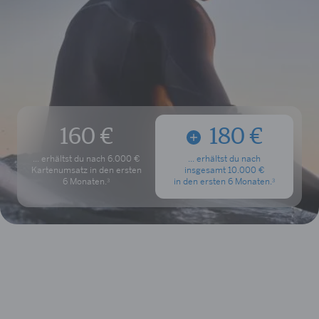
160 €
180 €
... erhältst du nach
6.000 €
... erhältst du nach
Kartenumsatz
in den ersten
insgesamt 10.000 €
6 Monate
n.
in den ersten
6 Monate
n.
3
3