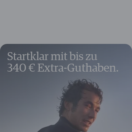
Reisegepäckversicherung
10 €
Auslandsreisekrankenversicherung
18 €
Mietwagenvollkaskoversicherung
156 €
Europaweiter Kfz-Schutzbrief
50 €
Fahrzeugupgrade
240 €
Guthaben & Gutscheine
650 €
Weitere Vorteile im Wert von bis zu
1.630 €
Startklar mit bis zu
340 € Extra-Guthaben.