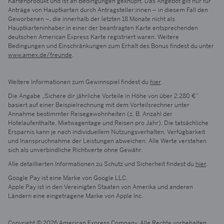
Kartenprodukt und ist an Bedingungen geknüpft. Das Angebot gilt nur für
Anträge von Hauptkarten durch Antragsteller:innen – in diesem Fall den
Geworbenen –, die innerhalb der letzten 18 Monate nicht als
Hauptkarteninhaber:in einer der beantragten Karte entsprechenden
deutschen American Express Karte registriert waren. Weitere
Bedingungen und Einschränkungen zum Erhalt des Bonus findest du unter
www.amex.de/freunde
.
Weitere Informationen zum Gewinnspiel findest du
hier
.
Die Angabe „Sichere dir jährliche Vorteile in Höhe von über 2.280 €“
basiert auf einer Beispielrechnung mit dem Vorteilsrechner unter
Annahme bestimmter Reisegewohnheiten (z. B. Anzahl der
Hotelaufenthalte, Mietwagentage und Reisen pro Jahr). Die tatsächliche
Ersparnis kann je nach individuellem Nutzungsverhalten, Verfügbarkeit
und Inanspruchnahme der Leistungen abweichen. Alle Werte verstehen
sich als unverbindliche Richtwerte ohne Gewähr.
Alle detaillierten Informationen zu Schutz und Sicherheit findest du
hier
.
Google Pay ist eine Marke von Google LLC.
Apple Pay ist in den Vereinigten Staaten von Amerika und anderen
Ländern eine eingetragene Marke von Apple Inc.
Copyright © 2026 American Express Company. Alle Rechte vorbehalten.