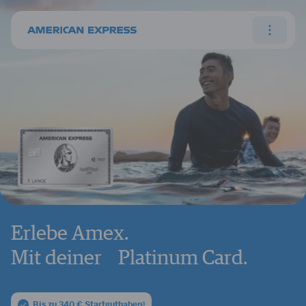
Erlebe Amex.
Mit deiner Platinum Card.
Bis zu 340 € Startguthaben
3