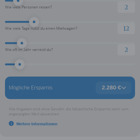
Wie viele Personen reisen?
Wie viele Tage nutzt du einen Mietwagen?
Wie oft im Jahr verreist du?
Deine Vorteile
Mögliche Ersparnis
2.280 €
LODENFREY Shoppingguthaben
100 €
SIXT Ride Fahrtguthaben
200 €
Restaurantguthaben
150 €
Alle Angaben sind ohne Gewähr, die tatsächliche Ersparnis kann vom
Online-Reiseguthaben
200 €
angezeigten Wert abweichen.
Hotelguthaben
200 €
Weitere Informationen
Priority Pass
918 €
Reiseunfallversicherung
8 €
Reiserücktrittsversicherung
30 €