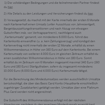
1) Die vollständigen Bedingungen und die teilnehmenden Partner findest
du
hier
.
2) Alle Details zu den Leistungen und Versicherungen findest du
hier
.
3) Vorausgesetzt, du machst mit der Karte innerhalb der ersten
6 Monate
nach Kartenerhalt einen Umsatz (unter Ausschluss von Jahresentgelt,
Bargeldauszahlungstransaktionen und nach Abzug von etwaigen
Gutschriften insb. von Vertragspartnern), nachfolgend auch
„Kartenumsatz“ genannt, von mindestens 6.000 Euro, führst das
Kartenkonto einwandfrei (u. a. kein Zahlungsverzug) und kündigst den
Kartenvertrag nicht innerhalb der ersten 12 Monate, erhältst du einen
Willkommensbonus in Höhe von 160 Euro auf dein Kartenkonto. Bei einem
Kartenumsatz von weiteren 4.000 Euro im gleichen Zeitraum erhältst du
einen zusätzlichen Willkommensbonus in Höhe von 180 Euro. Somit
erhältst du im Zeitraum von
6 Monate
n insgesamt maximal 340 Euro (160
Euro und 180 Euro) Startguthaben, sofern du insgesamt mindestens
10.000 Euro (6.000 Euro und 4.000 Euro) Kartenumsatz tätigst.
Für die Berechnung des Mindestumsatzes werden ausschließlich Umsätze
berücksichtigt, die über das Basic Card Konto (Hauptkarte einschließlich
zugehöriger Zusatzkarten) getätigt werden. Umsätze über eine Platinum
Plus Card werden nicht angerechnet.
Die Gutschrift des Willkommensbonus erfolgt mit der nächsten
Abrechnung, nachdem du den jeweiligen Mindestumsatz erreicht hast,