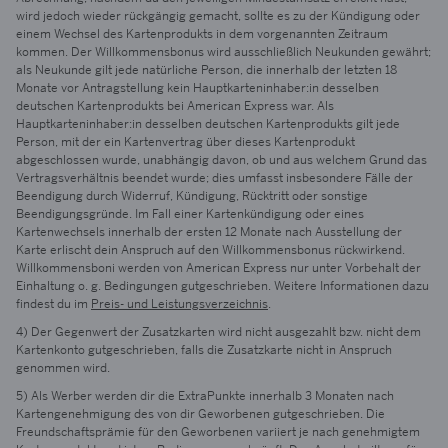
wird jedoch wieder rückgängig gemacht, sollte es zu der Kündigung oder
einem Wechsel des Kartenprodukts in dem vorgenannten Zeitraum
kommen. Der Willkommensbonus wird ausschließlich Neukunden gewährt;
als Neukunde gilt jede natürliche Person, die innerhalb der letzten 18
Monate vor Antragstellung kein Hauptkarteninhaber:in desselben
deutschen Kartenprodukts bei American Express war. Als
Hauptkarteninhaber:in desselben deutschen Kartenprodukts gilt jede
Person, mit der ein Kartenvertrag über dieses Kartenprodukt
abgeschlossen wurde, unabhängig davon, ob und aus welchem Grund das
Vertragsverhältnis beendet wurde; dies umfasst insbesondere Fälle der
Beendigung durch Widerruf, Kündigung, Rücktritt oder sonstige
Beendigungsgründe. Im Fall einer Kartenkündigung oder eines
Kartenwechsels innerhalb der ersten 12 Monate nach Ausstellung der
Karte erlischt dein Anspruch auf den Willkommensbonus rückwirkend.
Willkommensboni werden von American Express nur unter Vorbehalt der
Einhaltung o. g. Bedingungen gutgeschrieben. Weitere Informationen dazu
findest du im
Preis- und Leistungsverzeichnis
.
4) Der Gegenwert der Zusatzkarten wird nicht ausgezahlt bzw. nicht dem
Kartenkonto gutgeschrieben, falls die Zusatzkarte nicht in Anspruch
genommen wird.
5) Als Werber werden dir die ExtraPunkte innerhalb 3 Monaten nach
Kartengenehmigung des von dir Geworbenen gutgeschrieben. Die
Freundschaftsprämie für den Geworbenen variiert je nach genehmigtem