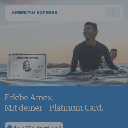
Erlebe Amex.
Mit deiner Platinum Card.
Bis zu 340 € Startguthaben
3