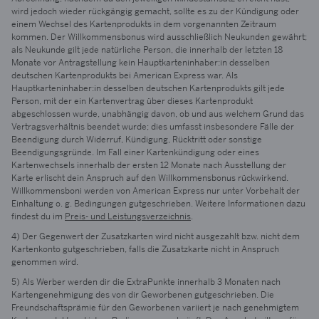
wird jedoch wieder rückgängig gemacht, sollte es zu der Kündigung oder
einem Wechsel des Kartenprodukts in dem vorgenannten Zeitraum
kommen. Der Willkommensbonus wird ausschließlich Neukunden gewährt;
als Neukunde gilt jede natürliche Person, die innerhalb der letzten 18
Monate vor Antragstellung kein Hauptkarteninhaber:in desselben
deutschen Kartenprodukts bei American Express war. Als
Hauptkarteninhaber:in desselben deutschen Kartenprodukts gilt jede
Person, mit der ein Kartenvertrag über dieses Kartenprodukt
abgeschlossen wurde, unabhängig davon, ob und aus welchem Grund das
Vertragsverhältnis beendet wurde; dies umfasst insbesondere Fälle der
Beendigung durch Widerruf, Kündigung, Rücktritt oder sonstige
Beendigungsgründe. Im Fall einer Kartenkündigung oder eines
Kartenwechsels innerhalb der ersten 12 Monate nach Ausstellung der
Karte erlischt dein Anspruch auf den Willkommensbonus rückwirkend.
Willkommensboni werden von American Express nur unter Vorbehalt der
Einhaltung o. g. Bedingungen gutgeschrieben. Weitere Informationen dazu
findest du im
Preis- und Leistungsverzeichnis
.
4) Der Gegenwert der Zusatzkarten wird nicht ausgezahlt bzw. nicht dem
Kartenkonto gutgeschrieben, falls die Zusatzkarte nicht in Anspruch
genommen wird.
5) Als Werber werden dir die ExtraPunkte innerhalb 3 Monaten nach
Kartengenehmigung des von dir Geworbenen gutgeschrieben. Die
Freundschaftsprämie für den Geworbenen variiert je nach genehmigtem