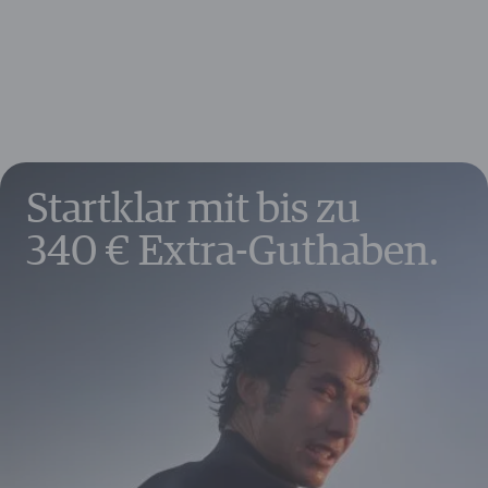
Reisegepäckversicherung
10 €
Auslandsreisekrankenversicherung
18 €
Mietwagenvollkaskoversicherung
156 €
Europaweiter Kfz-Schutzbrief
50 €
Fahrzeugupgrade
240 €
Guthaben & Gutscheine
650 €
Weitere Vorteile im Wert von bis zu
1.630 €
Startklar mit bis zu
340 € Extra-Guthaben.