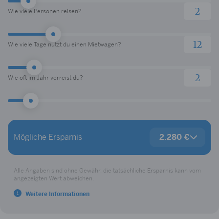
Wie viele Personen reisen?
Wie viele Tage nutzt du einen Mietwagen?
Wie oft im Jahr verreist du?
Deine Vorteile
Mögliche Ersparnis
2.280 €
LODENFREY Shoppingguthaben
100 €
SIXT Ride Fahrtguthaben
200 €
Restaurantguthaben
150 €
Alle Angaben sind ohne Gewähr, die tatsächliche Ersparnis kann vom
Online-Reiseguthaben
200 €
angezeigten Wert abweichen.
Hotelguthaben
200 €
Weitere Informationen
Priority Pass
918 €
Reiseunfallversicherung
8 €
Reiserücktrittsversicherung
30 €