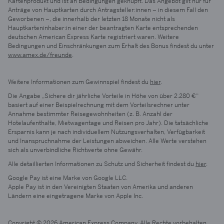
Kartenprodukt und ist an Bedingungen geknüpft. Das Angebot gilt nur für
Anträge von Hauptkarten durch Antragsteller:innen – in diesem Fall den
Geworbenen –, die innerhalb der letzten 18 Monate nicht als
Hauptkarteninhaber:in einer der beantragten Karte entsprechenden
deutschen American Express Karte registriert waren. Weitere
Bedingungen und Einschränkungen zum Erhalt des Bonus findest du unter
www.amex.de/freunde
.
Weitere Informationen zum Gewinnspiel findest du
hier
.
Die Angabe „Sichere dir jährliche Vorteile in Höhe von über 2.280 €“
basiert auf einer Beispielrechnung mit dem Vorteilsrechner unter
Annahme bestimmter Reisegewohnheiten (z. B. Anzahl der
Hotelaufenthalte, Mietwagentage und Reisen pro Jahr). Die tatsächliche
Ersparnis kann je nach individuellem Nutzungsverhalten, Verfügbarkeit
und Inanspruchnahme der Leistungen abweichen. Alle Werte verstehen
sich als unverbindliche Richtwerte ohne Gewähr.
Alle detaillierten Informationen zu Schutz und Sicherheit findest du
hier
.
Google Pay ist eine Marke von Google LLC.
Apple Pay ist in den Vereinigten Staaten von Amerika und anderen
Ländern eine eingetragene Marke von Apple Inc.
Copyright © 2026 American Express Company. Alle Rechte vorbehalten.