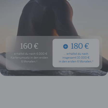
160 €
180 €
... erhältst du nach
6.000 €
... erhältst du nach
Kartenumsatz
in den ersten
insgesamt 10.000 €
6 Monate
n.
in den ersten
6 Monate
n.
3
3