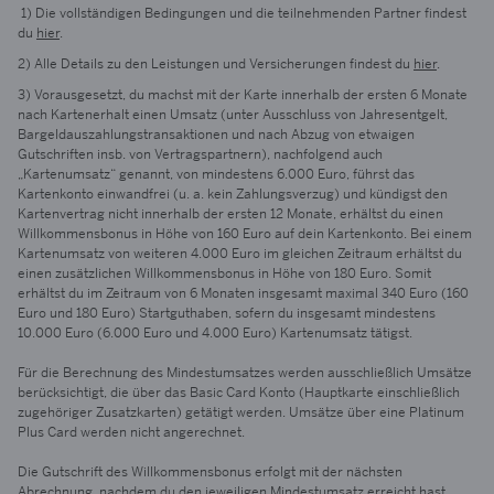
1) Die vollständigen Bedingungen und die teilnehmenden Partner findest
du
hier
.
2) Alle Details zu den Leistungen und Versicherungen findest du
hier
.
3) Vorausgesetzt, du machst mit der Karte innerhalb der ersten
6 Monate
nach Kartenerhalt einen Umsatz (unter Ausschluss von Jahresentgelt,
Bargeldauszahlungstransaktionen und nach Abzug von etwaigen
Gutschriften insb. von Vertragspartnern), nachfolgend auch
„Kartenumsatz“ genannt, von mindestens 6.000 Euro, führst das
Kartenkonto einwandfrei (u. a. kein Zahlungsverzug) und kündigst den
Kartenvertrag nicht innerhalb der ersten 12 Monate, erhältst du einen
Willkommensbonus in Höhe von 160 Euro auf dein Kartenkonto. Bei einem
Kartenumsatz von weiteren 4.000 Euro im gleichen Zeitraum erhältst du
einen zusätzlichen Willkommensbonus in Höhe von 180 Euro. Somit
erhältst du im Zeitraum von
6 Monate
n insgesamt maximal 340 Euro (160
Euro und 180 Euro) Startguthaben, sofern du insgesamt mindestens
10.000 Euro (6.000 Euro und 4.000 Euro) Kartenumsatz tätigst.
Für die Berechnung des Mindestumsatzes werden ausschließlich Umsätze
berücksichtigt, die über das Basic Card Konto (Hauptkarte einschließlich
zugehöriger Zusatzkarten) getätigt werden. Umsätze über eine Platinum
Plus Card werden nicht angerechnet.
Die Gutschrift des Willkommensbonus erfolgt mit der nächsten
Abrechnung, nachdem du den jeweiligen Mindestumsatz erreicht hast,